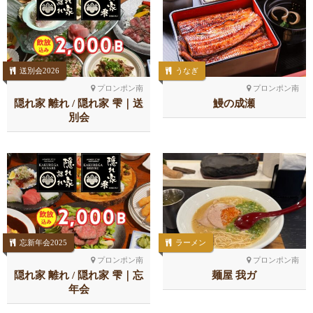
送別会2026
うなぎ
プロンポン南
プロンポン南
隠れ家 離れ / 隠れ家 雫｜送
鰻の成瀬
別会
忘新年会2025
ラーメン
プロンポン南
プロンポン南
隠れ家 離れ / 隠れ家 雫｜忘
麺屋 我ガ
年会