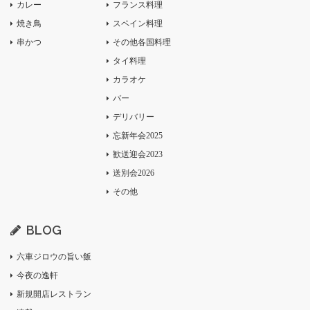
カレー
フランス料理
焼き鳥
スペイン料理
串かつ
その他各国料理
タイ料理
カラオケ
バー
デリバリー
忘新年会2025
歓送迎会2023
送別会2026
その他
BLOG
六車ジロウの旨い飯
今夜の逸軒
新規開店レストラン