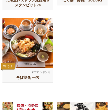
北海道レストラン原始焼き
にく処 鈴㐂 SUZUKI
スクンビット26
そば
プロンポン南
そば割烹 一芯