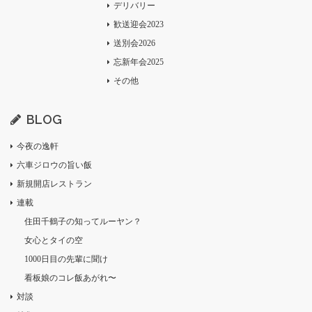
デリバリー
歓送迎会2023
送別会2026
忘新年会2025
その他
BLOG
今夜の逸軒
六車ジロウの旨い飯
新規開店レストラン
連載
住田千鶴子の知ってルーヤン？
女心とタイの空
1000日目の先輩に聞け
看板娘のコレ飯あがれ〜
対談