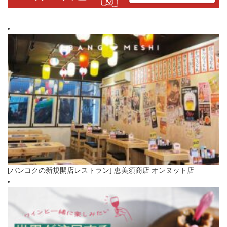
[バンコクの新規開店レストラン] 恵美須商店 オンヌット店