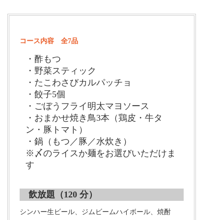
コース内容 全7品
・酢もつ
・野菜スティック
・たこわさびカルパッチョ
・餃子5個
・ごぼうフライ明太マヨソース
・おまかせ焼き鳥3本（鶏皮・牛タ
ン・豚トマト）
・鍋（もつ／豚／水炊き）
※〆のライスか麺をお選びいただけま
す
飲放題（120 分）
シンハー生ビール、ジムビームハイボール、焼酎