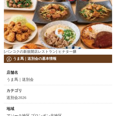
[バンコクの新規開店レストラン] ヒナタ一膳
うま馬｜送別会の基本情報
店舗名
うま馬｜送別会
カテゴリ
送別会2026
地域
アソーク地区 プロンポン北地区