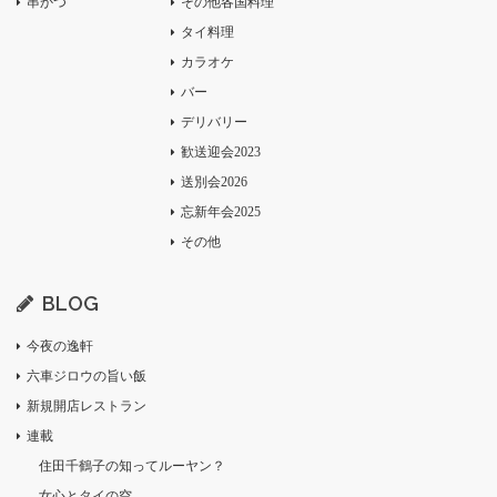
串かつ
その他各国料理
タイ料理
カラオケ
バー
デリバリー
歓送迎会2023
送別会2026
忘新年会2025
その他
BLOG
今夜の逸軒
六車ジロウの旨い飯
新規開店レストラン
連載
住田千鶴子の知ってルーヤン？
女心とタイの空