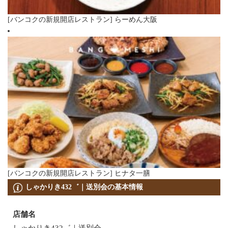
[バンコクの新規開店レストラン] らーめん大阪
[バンコクの新規開店レストラン] ヒナタ一膳
しゃかりき432゛｜送別会の基本情報
店舗名
しゃかりき432゛｜送別会