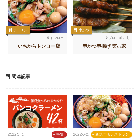
ラーメン
串かつ
トンロー
プロンポン北
いちからトンロー店
串かつ串揚げ 笑ぃ家
関連記事
2022.04.1
2022.03.1
特集
新規開店レストラン