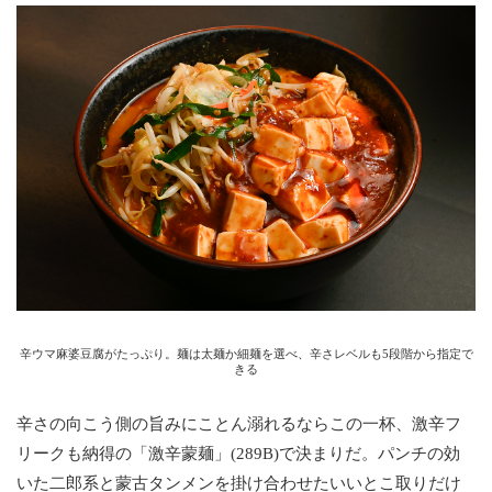
辛ウマ麻婆豆腐がたっぷり。麺は太麺か細麺を選べ、辛さレベルも5段階から指定で
きる
辛さの向こう側の旨みにことん溺れるならこの一杯、激辛フ
リークも納得の「激辛蒙麺」(289B)で決まりだ。パンチの効
いた二郎系と蒙古タンメンを掛け合わせたいいとこ取りだけ