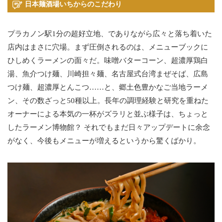
日本麺酒場いちからのこだわり
プラカノン駅1分の超好立地、でありながら広々と落ち着いた
店内はまさに穴場。まず圧倒されるのは、メニューブックに
ひしめくラーメンの面々だ。味噌バターコーン、超濃厚鶏白
湯、魚介つけ麺、川崎担々麺、名古屋式台湾まぜそば、広島
つけ麺、超濃厚とんこつ……と、郷土色豊かなご当地ラーメ
ン、その数ざっと50種以上。長年の調理経験と研究を重ねた
オーナーによる本気の一杯がズラリと並ぶ様子は、ちょっと
したラーメン博物館？ それでもまだ日々アップデートに余念
がなく、今後もメニューが増えるというから驚くばかり。