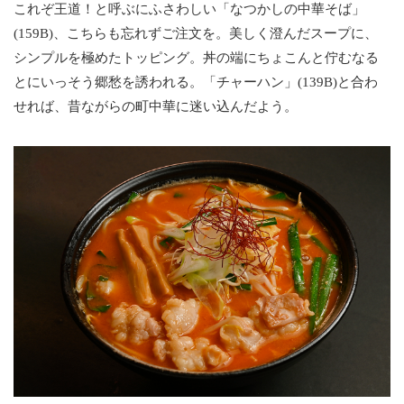
これぞ王道！と呼ぶにふさわしい「なつかしの中華そば」
(159B)、こちらも忘れずご注文を。美しく澄んだスープに、
シンプルを極めたトッピング。丼の端にちょこんと佇むなる
とにいっそう郷愁を誘われる。「チャーハン」(139B)と合わ
せれば、昔ながらの町中華に迷い込んだよう。