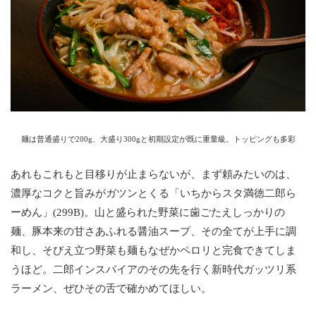
麺は普通盛りで200g、大盛り300gと初期設定が既に重量級。トッピングも多彩
あれもこれもと目移りが止まらないが、まず頼みたいのは、
濃厚なコクと旨みがガツンとくる「いちからスタ満徳二郎ら
ーめん」(299B)。山と盛られた野菜に歯ごたえしっかりの
麺、豚本来の甘さあふれる醤油スープ、その全てが上手に調
和し、そびえ立つ野菜も麺もなぜかペロリと完食できてしま
うほど。二郎インスパイアのその先を行く新時代ガッツリ系
ラーメン、ぜひその舌で確かめてほしい。