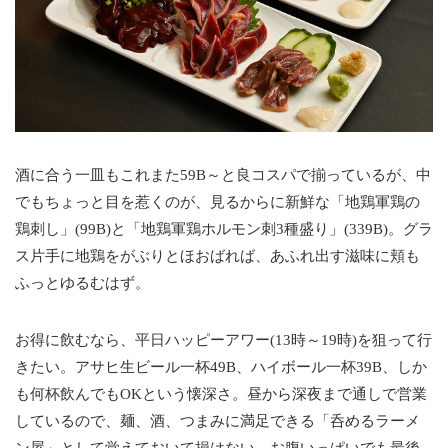
酒に合う一皿もこれまた59B～と良コスパで揃っているが、中
でもちょっと目を惹くのが、見るからに新鮮な「地鶏軍鶏の
鶏刺し」(99B)と「地鶏軍鶏ホルモン刺3種盛り」(339B)。グラ
ス片手に地鶏をがぶりとほおばれば、あふれ出す滋味に頬も
ふっとゆるむはず。
お得に飲むなら、平日ハッピーアワー(13時～19時)を狙って行
きたい。アサヒ生ビール一杯49B、ハイボール一杯39B、しか
も何杯飲んでもOKという懐深さ。昼から深夜まで通しで営業
しているので、麺、酒、つまみに満足できる「呑めるラーメ