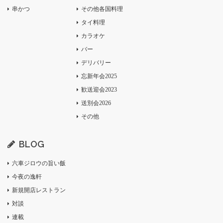
串かつ
その他各国料理
タイ料理
カラオケ
バー
デリバリー
忘新年会2025
歓送迎会2023
送別会2026
その他
BLOG
六車ジロウの旨い飯
今夜の逸軒
新規開店レストラン
対談
連載