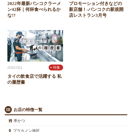
2022年最新バンコクラーメ
プロモーション付きなどの
ン42杯｜何杯食べられるか
新店舗！-バンコクの新規開
な!?
店レストラン3月号
2022.05.1
特集
タイの飲食店で活躍する 私
の履歴書
お店の特徴一覧
串かつ
プラカノン地区