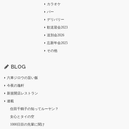
カラオケ
バー
デリバリー
歓送迎会2023
送別会2026
忘新年会2025
その他
BLOG
六車ジロウの旨い飯
今夜の逸軒
新規開店レストラン
連載
住田千鶴子の知ってルーヤン？
女心とタイの空
1000日目の先輩に聞け