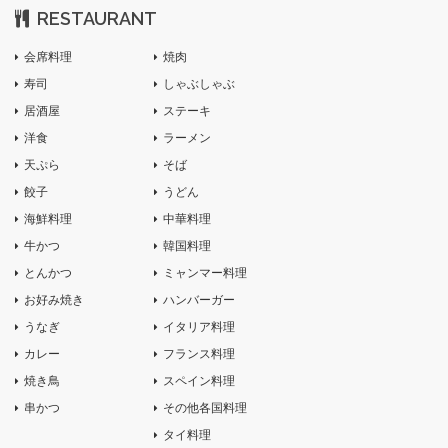
RESTAURANT
会席料理
焼肉
寿司
しゃぶしゃぶ
居酒屋
ステーキ
洋食
ラーメン
天ぷら
そば
餃子
うどん
海鮮料理
中華料理
牛かつ
韓国料理
とんかつ
ミャンマー料理
お好み焼き
ハンバーガー
うなぎ
イタリア料理
カレー
フランス料理
焼き鳥
スペイン料理
串かつ
その他各国料理
タイ料理