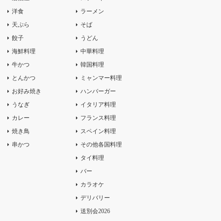
洋食
ラーメン
天ぷら
そば
餃子
うどん
海鮮料理
中華料理
牛かつ
韓国料理
とんかつ
ミャンマー料理
お好み焼き
ハンバーガー
うなぎ
イタリア料理
カレー
フランス料理
焼き鳥
スペイン料理
串かつ
その他各国料理
タイ料理
バー
カラオケ
デリバリー
送別会2026