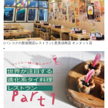
[バンコクの新規開店レストラン] 恵美須商店 オンヌット店