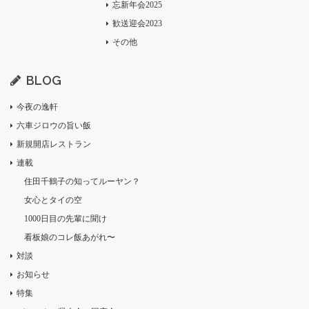
忘新年会2025
歓送迎会2023
その他
BLOG
今夜の逸軒
六車ジロウの旨い飯
新規開店レストラン
連載
住田千鶴子の知ってルーヤン？
女心とタイの空
1000日目の先輩に聞け
看板娘のコレ飯あがれ〜
対談
お知らせ
特集