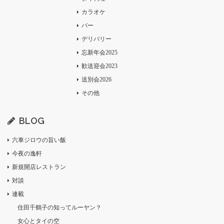
カラオケ
バー
デリバリー
忘新年会2025
歓送迎会2023
送別会2026
その他
BLOG
六車ジロウの旨い飯
今夜の逸軒
新規開店レストラン
対談
連載
住田千鶴子の知ってルーヤン？
女心とタイの空