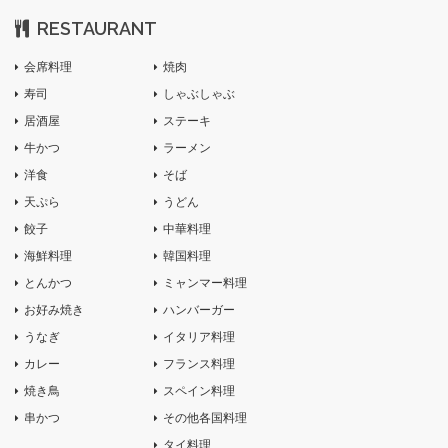
RESTAURANT
会席料理
焼肉
寿司
しゃぶしゃぶ
居酒屋
ステーキ
牛かつ
ラーメン
洋食
そば
天ぷら
うどん
餃子
中華料理
海鮮料理
韓国料理
とんかつ
ミャンマー料理
お好み焼き
ハンバーガー
うなぎ
イタリア料理
カレー
フランス料理
焼き鳥
スペイン料理
串かつ
その他各国料理
タイ料理