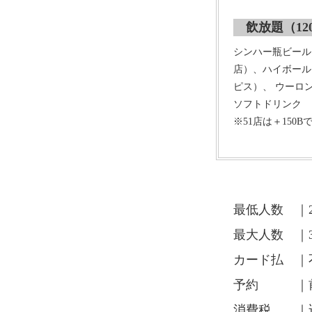
飲放題（120
シンハー瓶ビール
店）、ハイボール
ピス）、 ウーロ
ソフトドリンク
※51店は＋150
最低人数 ｜
最大人数 ｜
カード払 ｜
予約 ｜前
消費税 ｜