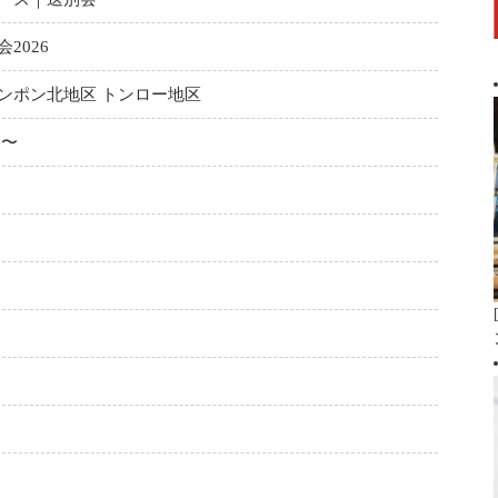
2026
ンポン北地区 トンロー地区
 〜