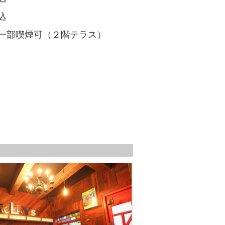
込
部喫煙可（２階テラス）