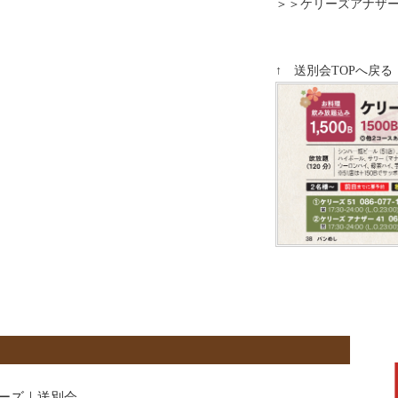
＞＞ケリーズアナザー
↑ 送別会TOPへ戻る
ーズ｜送別会