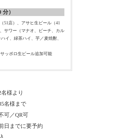
 分）
（51店）、アサヒ生ビール（41
、サワー（マナオ、ピーチ、カル
ンハイ、緑茶ハイ、芋／麦焼酎、
Bでサッポロ生ビール追加可能
2名様より
35名様まで
不可／QR可
日までに要予約
込