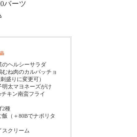
00バーツ
込
0品
菜のヘルシーサラダ
鶏むね肉のカルパッチョ
鳥刺盛りに変更可）
子明太マヨネーズがけ
rチキン南蛮フライ
げ2種
飯（＋80Bでナポリタ
イスクリーム