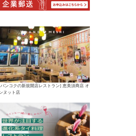
[バンコクの新規開店レストラン] 恵美須商店 オ
ンヌット店