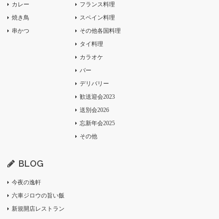
カレー
フランス料理
焼き鳥
スペイン料理
串かつ
その他各国料理
タイ料理
カラオケ
バー
デリバリー
歓送迎会2023
送別会2026
忘新年会2025
その他
BLOG
今夜の逸軒
六車ジロウの旨い飯
新規開店レストラン