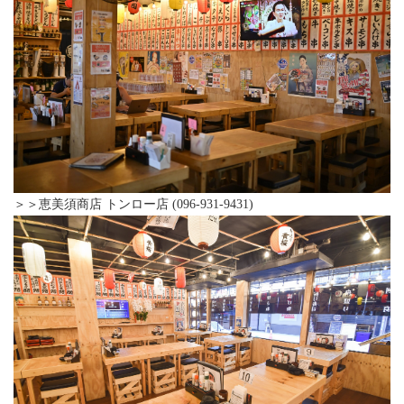
＞＞恵美須商店 トンロー店 (096-931-9431)