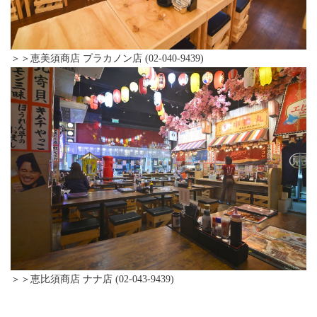
＞＞恵美須商店 プラカノン店 (02-040-9439)
＞＞恵比須商店 ナナ店 (02-043-9439)