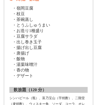
・嶺岡豆腐
・枝豆
・茶碗蒸し
・とうふしゅうまい
・お造り1種盛り
・豆腐サラダ
・出し巻き玉子
・揚げ出し豆腐
・唐揚げ
・飯物
・湯葉味噌汁
・香の物
・デザート
飲放題（120 分）
シンハビール（瓶）、富乃宝山（芋焼酎）、二階堂
（麦焼酎）、ウィスキー角、ソーダ、コーラ、オレ