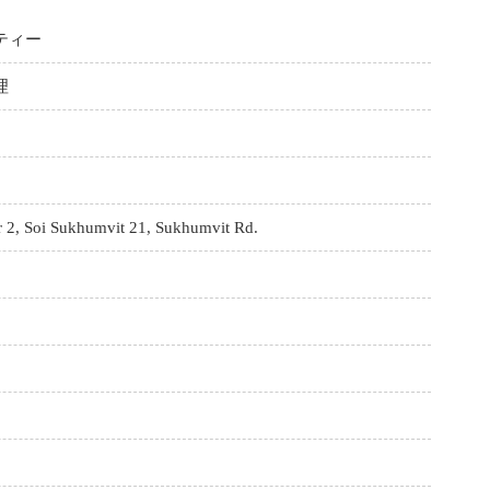
ティー
理
 2, Soi Sukhumvit 21, Sukhumvit Rd.