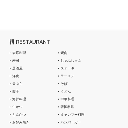
RESTAURANT
会席料理
焼肉
寿司
しゃぶしゃぶ
居酒屋
ステーキ
洋食
ラーメン
天ぷら
そば
餃子
うどん
海鮮料理
中華料理
牛かつ
韓国料理
とんかつ
ミャンマー料理
お好み焼き
ハンバーガー