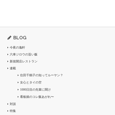
BLOG
今夜の逸軒
六車ジロウの旨い飯
新規開店レストラン
連載
住田千鶴子の知ってルーヤン？
女心とタイの空
1000日目の先輩に聞け
看板娘のコレ飯あがれ〜
対談
特集