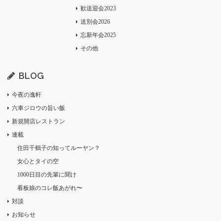
歓送迎会2023
送別会2026
忘新年会2025
その他
BLOG
今夜の逸軒
六車ジロウの旨い飯
新規開店レストラン
連載
住田千鶴子の知ってルーヤン？
女心とタイの空
1000日目の先輩に聞け
看板娘のコレ飯あがれ〜
対談
お知らせ