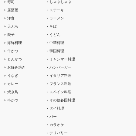
寿司
しゃぶしゃぶ
居酒屋
ステーキ
洋食
ラーメン
天ぷら
そば
餃子
うどん
海鮮料理
中華料理
牛かつ
韓国料理
とんかつ
ミャンマー料理
お好み焼き
ハンバーガー
うなぎ
イタリア料理
カレー
フランス料理
焼き鳥
スペイン料理
串かつ
その他各国料理
タイ料理
バー
カラオケ
デリバリー