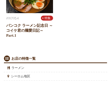
2017.05.4
特集
バンコク ラーメン記念日 ～
コイケ君の麺愛日記～
Part.1
お店の特徴一覧
ラーメン
シーロム地区