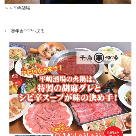
＞＞平嶋酒場
↑ 忘年会TOPへ戻る