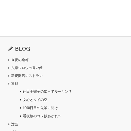
BLOG
今夜の逸軒
六車ジロウの旨い飯
新規開店レストラン
連載
住田千鶴子の知ってルーヤン？
女心とタイの空
1000日目の先輩に聞け
看板娘のコレ飯あがれ〜
対談