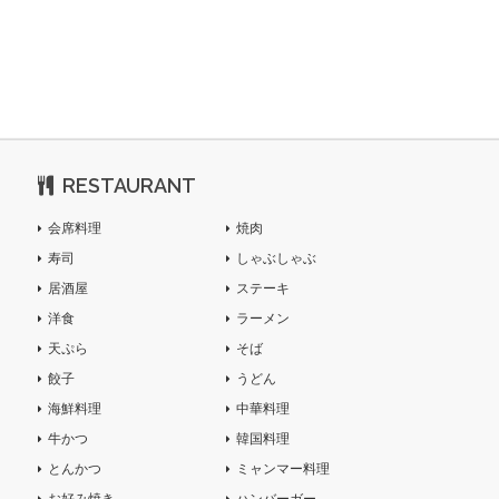
RESTAURANT
会席料理
焼肉
寿司
しゃぶしゃぶ
居酒屋
ステーキ
洋食
ラーメン
天ぷら
そば
餃子
うどん
海鮮料理
中華料理
牛かつ
韓国料理
とんかつ
ミャンマー料理
お好み焼き
ハンバーガー