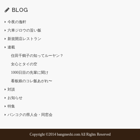
BLOG
今夜の逸軒
六車ジロウの旨い飯
新規開店レストラン
連載
住田千鶴子の知ってルーヤン？
女心とタイの空
1000日目の先輩に聞け
看板娘のコレ飯あがれ〜
対談
お知らせ
特集
バンコクの県人会・同窓会
Copyright ©2014 bangmeshi.com All Rights Reserved