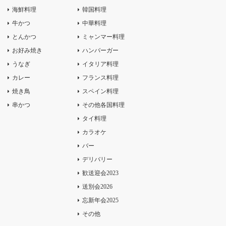
海鮮料理
韓国料理
牛かつ
中華料理
とんかつ
ミャンマー料理
お好み焼き
ハンバーガー
うなぎ
イタリア料理
カレー
フランス料理
焼き鳥
スペイン料理
串かつ
その他各国料理
タイ料理
カラオケ
バー
デリバリー
歓送迎会2023
送別会2026
忘新年会2025
その他