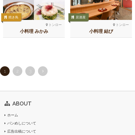
焼き鳥
居酒屋
トンロー
トンロー
小料理 みかみ
小料理 結び
1
2
3
ABOUT
ホーム
バンめしについて
広告出稿について