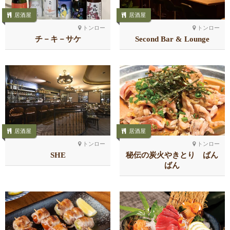
居酒屋
居酒屋
トンロー
トンロー
チ－キ－サケ
Second Bar & Lounge
居酒屋
居酒屋
トンロー
トンロー
SHE
秘伝の炭火やきとり ばん
ばん