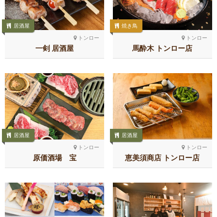
居酒屋
焼き鳥
トンロー
トンロー
一剣 居酒屋
馬酔木 トンロー店
居酒屋
居酒屋
トンロー
トンロー
原価酒場 宝
恵美須商店 トンロー店