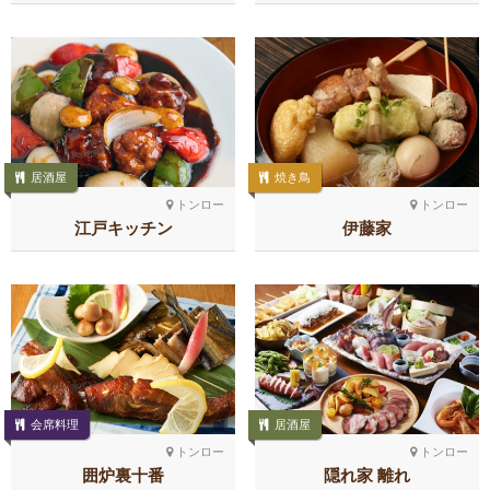
居酒屋
焼き鳥
トンロー
トンロー
江戸キッチン
伊藤家
会席料理
居酒屋
トンロー
トンロー
囲炉裏十番
隠れ家 離れ