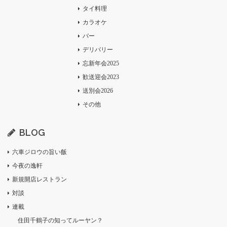
タイ料理
カラオケ
バー
デリバリー
忘新年会2025
歓送迎会2023
送別会2026
その他
BLOG
六車ジロウの旨い飯
今夜の逸軒
新規開店レストラン
対談
連載
住田千鶴子の知ってルーヤン？