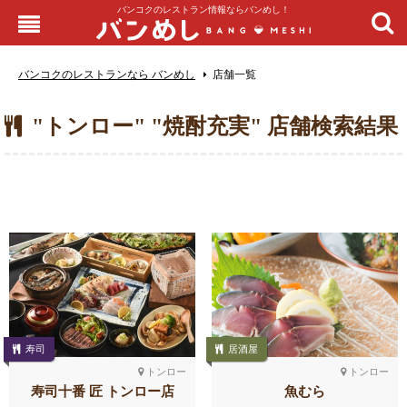
バンコクのレストラン情報ならバンめし！
バンコクのレストランなら バンめし
店舗一覧
"トンロー" "焼酎充実" 店舗検索結果
寿司
居酒屋
トンロー
トンロー
寿司十番 匠 トンロー店
魚むら