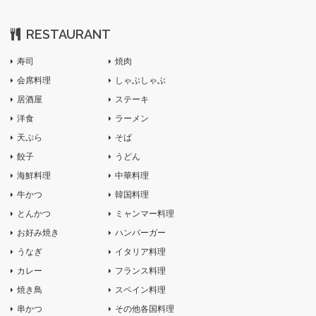
RESTAURANT
寿司
焼肉
会席料理
しゃぶしゃぶ
居酒屋
ステーキ
洋食
ラーメン
天ぷら
そば
餃子
うどん
海鮮料理
中華料理
牛かつ
韓国料理
とんかつ
ミャンマー料理
お好み焼き
ハンバーガー
うなぎ
イタリア料理
カレー
フランス料理
焼き鳥
スペイン料理
串かつ
その他各国料理