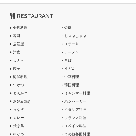
RESTAURANT
会席料理
焼肉
寿司
しゃぶしゃぶ
居酒屋
ステーキ
洋食
ラーメン
天ぷら
そば
餃子
うどん
海鮮料理
中華料理
牛かつ
韓国料理
とんかつ
ミャンマー料理
お好み焼き
ハンバーガー
うなぎ
イタリア料理
カレー
フランス料理
焼き鳥
スペイン料理
串かつ
その他各国料理