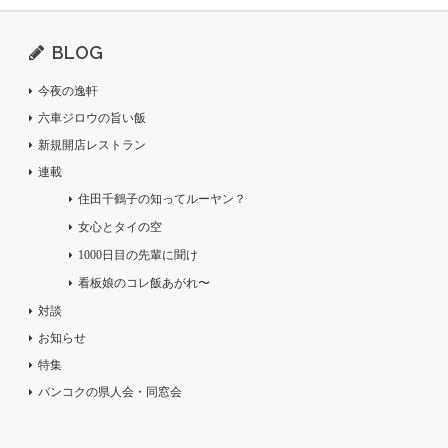
BLOG
今夜の逸軒
六車ジロウの旨い飯
新規開店レストラン
連載
住田千鶴子の知ってルーヤン？
女心とタイの空
1000日目の先輩に聞け
看板娘のコレ飯あがれ〜
対談
お知らせ
特集
バンコクの県人会・同窓会