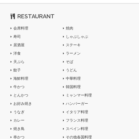
RESTAURANT
会席料理
焼肉
寿司
しゃぶしゃぶ
居酒屋
ステーキ
洋食
ラーメン
天ぷら
そば
餃子
うどん
海鮮料理
中華料理
牛かつ
韓国料理
とんかつ
ミャンマー料理
お好み焼き
ハンバーガー
うなぎ
イタリア料理
カレー
フランス料理
焼き鳥
スペイン料理
串かつ
その他各国料理