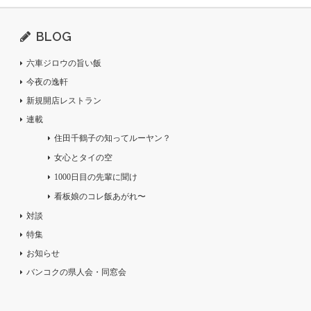
BLOG
六車ジロウの旨い飯
今夜の逸軒
新規開店レストラン
連載
住田千鶴子の知ってルーヤン？
女心とタイの空
1000日目の先輩に聞け
看板娘のコレ飯あがれ〜
対談
特集
お知らせ
バンコクの県人会・同窓会