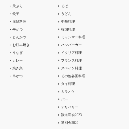
天ぷら
そば
餃子
うどん
海鮮料理
中華料理
牛かつ
韓国料理
とんかつ
ミャンマー料理
お好み焼き
ハンバーガー
うなぎ
イタリア料理
カレー
フランス料理
焼き鳥
スペイン料理
串かつ
その他各国料理
タイ料理
カラオケ
バー
デリバリー
歓送迎会2023
送別会2026