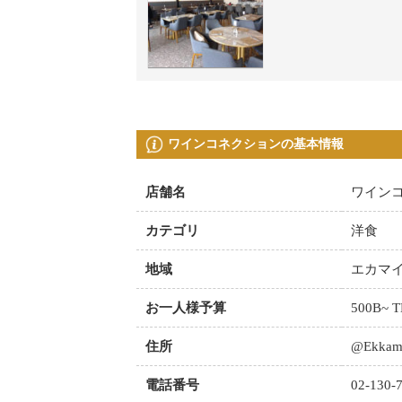
ワインコネクションの基本情報
店舗名
ワイン
カテゴリ
洋食
地域
エカマ
お一人様予算
500B~ 
住所
@Ekkamai
電話番号
02-130-