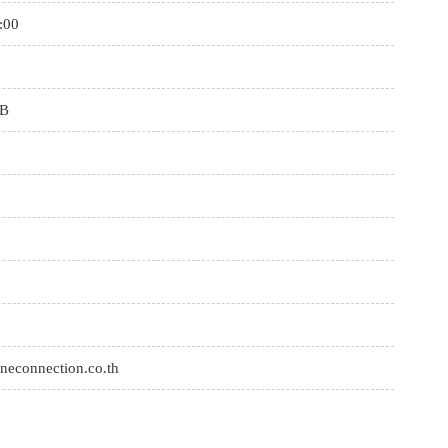
:00
CB
ineconnection.co.th