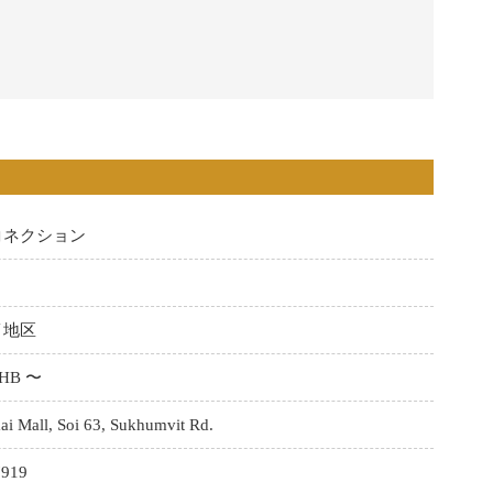
コネクション
イ地区
THB 〜
 Mall, Soi 63, Sukhumvit Rd.
7919