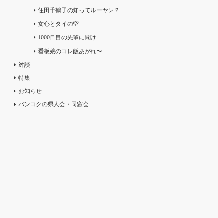
住田千鶴子の知ってルーヤン？
女心とタイの空
1000日目の先輩に聞け
看板娘のコレ飯あがれ〜
対談
特集
お知らせ
バンコクの県人会・同窓会