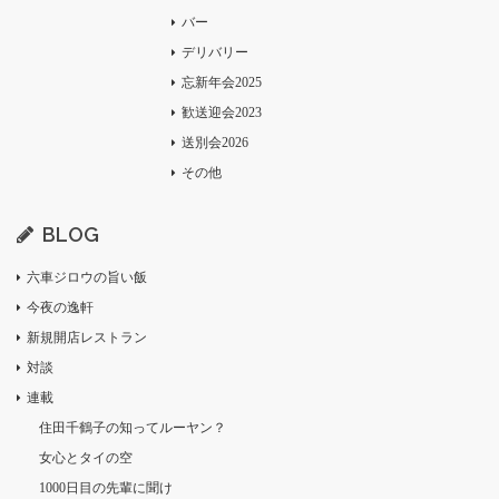
バー
デリバリー
忘新年会2025
歓送迎会2023
送別会2026
その他
BLOG
六車ジロウの旨い飯
今夜の逸軒
新規開店レストラン
対談
連載
住田千鶴子の知ってルーヤン？
女心とタイの空
1000日目の先輩に聞け