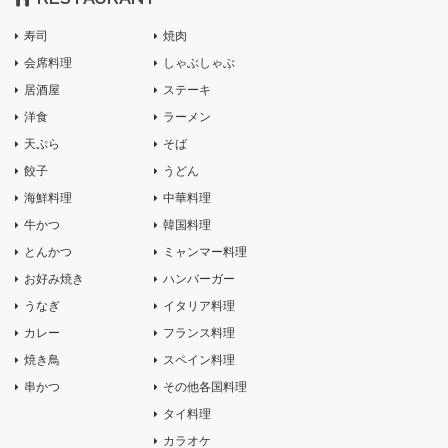
寿司
焼肉
会席料理
しゃぶしゃぶ
居酒屋
ステーキ
洋食
ラーメン
天ぷら
そば
餃子
うどん
海鮮料理
中華料理
牛かつ
韓国料理
とんかつ
ミャンマー料理
お好み焼き
ハンバーガー
うなぎ
イタリア料理
カレー
フランス料理
焼き鳥
スペイン料理
串かつ
その他各国料理
タイ料理
カラオケ