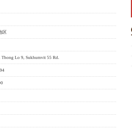
地区
i Thong Lo 9, Sukhumvit 55 Rd.
794
00