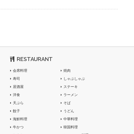
RESTAURANT
会席料理
焼肉
寿司
しゃぶしゃぶ
居酒屋
ステーキ
洋食
ラーメン
天ぷら
そば
餃子
うどん
海鮮料理
中華料理
牛かつ
韓国料理