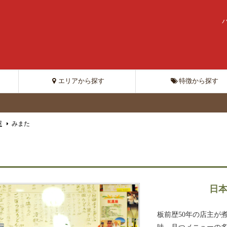
エリアから探す
特徴から探す
屋
みまた
日
板前歴50年の店主が