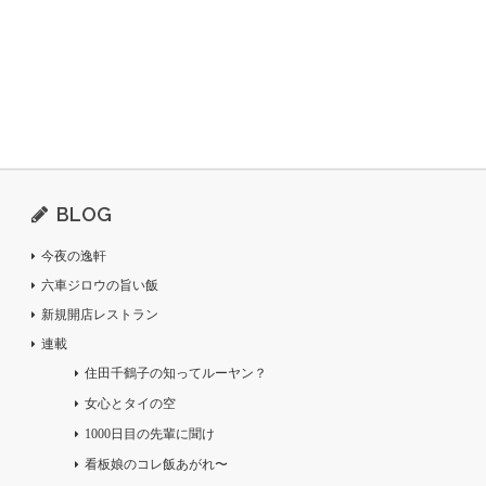
BLOG
今夜の逸軒
六車ジロウの旨い飯
新規開店レストラン
連載
住田千鶴子の知ってルーヤン？
女心とタイの空
1000日目の先輩に聞け
看板娘のコレ飯あがれ〜