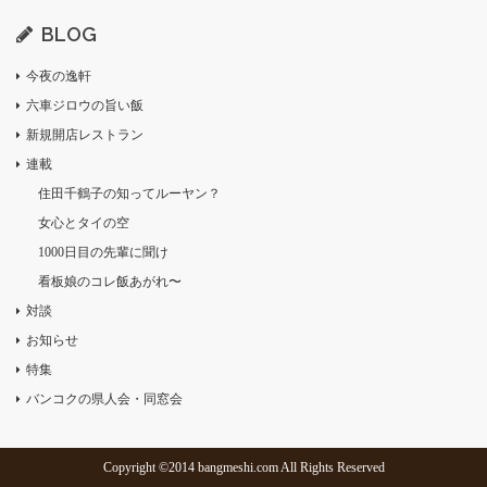
BLOG
今夜の逸軒
六車ジロウの旨い飯
新規開店レストラン
連載
住田千鶴子の知ってルーヤン？
女心とタイの空
1000日目の先輩に聞け
看板娘のコレ飯あがれ〜
対談
お知らせ
特集
バンコクの県人会・同窓会
Copyright ©2014 bangmeshi.com All Rights Reserved