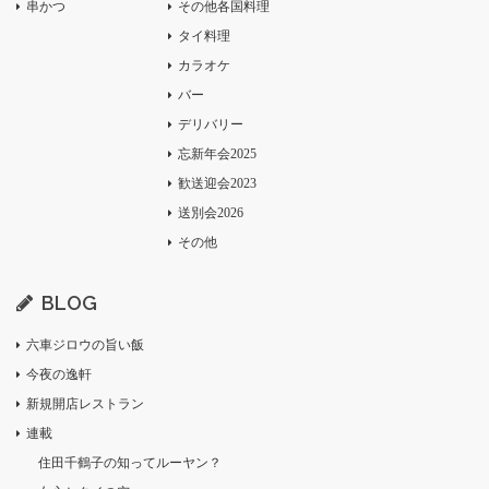
串かつ
その他各国料理
タイ料理
カラオケ
バー
デリバリー
忘新年会2025
歓送迎会2023
送別会2026
その他
BLOG
六車ジロウの旨い飯
今夜の逸軒
新規開店レストラン
連載
住田千鶴子の知ってルーヤン？