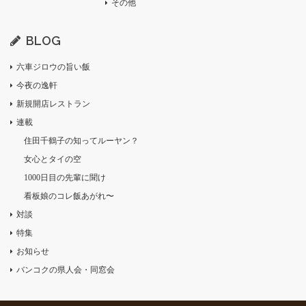
その他
BLOG
六車ジロウの旨い飯
今夜の逸軒
新規開店レストラン
連載
住田千鶴子の知ってルーヤン？
女心とタイの空
1000日目の先輩に聞け
看板娘のコレ飯あがれ〜
対談
特集
お知らせ
バンコクの県人会・同窓会