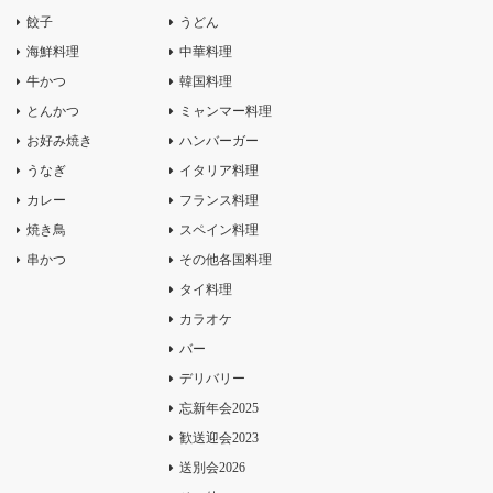
餃子
うどん
海鮮料理
中華料理
牛かつ
韓国料理
とんかつ
ミャンマー料理
お好み焼き
ハンバーガー
うなぎ
イタリア料理
カレー
フランス料理
焼き鳥
スペイン料理
串かつ
その他各国料理
タイ料理
カラオケ
バー
デリバリー
忘新年会2025
歓送迎会2023
送別会2026