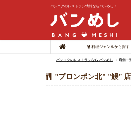
バンコクのレストラン情報ならバンめし！
料理ジャンルから探す
バンコクのレストランなら バンめし
店舗一
"プロンポン北" "鰻" 