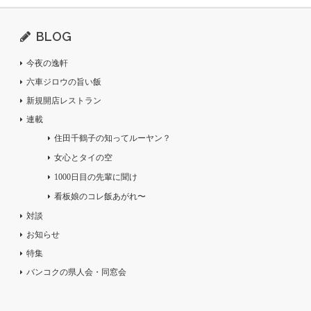
BLOG
今夜の逸軒
六車ジロウの旨い飯
新規開店レストラン
連載
住田千鶴子の知ってルーヤン？
女心とタイの空
1000日目の先輩に聞け
看板娘のコレ飯あがれ〜
対談
お知らせ
特集
バンコクの県人会・同窓会