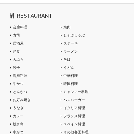
RESTAURANT
会席料理
焼肉
寿司
しゃぶしゃぶ
居酒屋
ステーキ
洋食
ラーメン
天ぷら
そば
餃子
うどん
海鮮料理
中華料理
牛かつ
韓国料理
とんかつ
ミャンマー料理
お好み焼き
ハンバーガー
うなぎ
イタリア料理
カレー
フランス料理
焼き鳥
スペイン料理
串かつ
その他各国料理