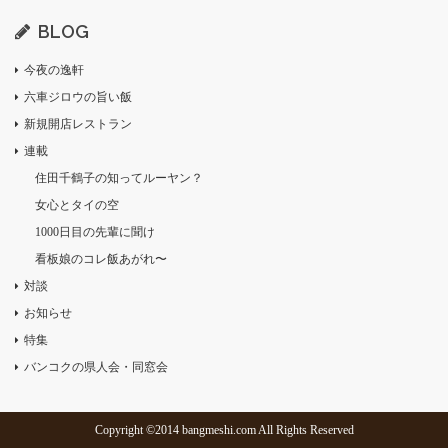
BLOG
今夜の逸軒
六車ジロウの旨い飯
新規開店レストラン
連載
住田千鶴子の知ってルーヤン？
女心とタイの空
1000日目の先輩に聞け
看板娘のコレ飯あがれ〜
対談
お知らせ
特集
バンコクの県人会・同窓会
Copyright ©2014 bangmeshi.com All Rights Reserved