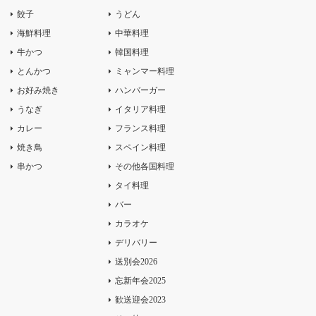
餃子
うどん
海鮮料理
中華料理
牛かつ
韓国料理
とんかつ
ミャンマー料理
お好み焼き
ハンバーガー
うなぎ
イタリア料理
カレー
フランス料理
焼き鳥
スペイン料理
串かつ
その他各国料理
タイ料理
バー
カラオケ
デリバリー
送別会2026
忘新年会2025
歓送迎会2023