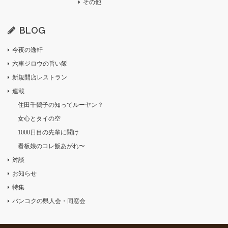
その他
BLOG
今夜の逸軒
六車ジロウの旨い飯
新規開店レストラン
連載
住田千鶴子の知ってルーヤン？
女心とタイの空
1000日目の先輩に聞け
看板娘のコレ飯あがれ〜
対談
お知らせ
特集
バンコクの県人会・同窓会