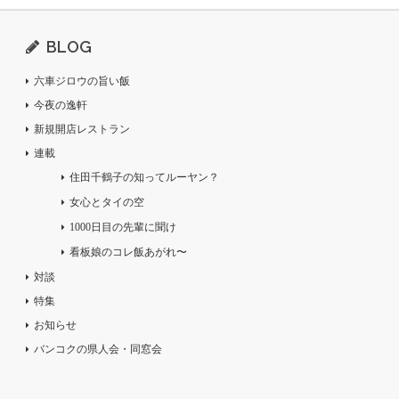
BLOG
六車ジロウの旨い飯
今夜の逸軒
新規開店レストラン
連載
住田千鶴子の知ってルーヤン？
女心とタイの空
1000日目の先輩に聞け
看板娘のコレ飯あがれ〜
対談
特集
お知らせ
バンコクの県人会・同窓会