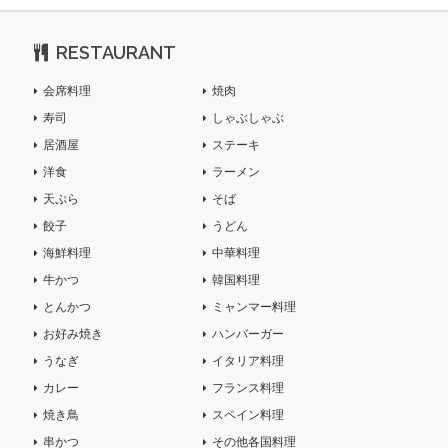
RESTAURANT
会席料理
焼肉
寿司
しゃぶしゃぶ
居酒屋
ステーキ
洋食
ラーメン
天ぷら
そば
餃子
うどん
海鮮料理
中華料理
牛かつ
韓国料理
とんかつ
ミャンマー料理
お好み焼き
ハンバーガー
うなぎ
イタリア料理
カレー
フランス料理
焼き鳥
スペイン料理
串かつ
その他各国料理